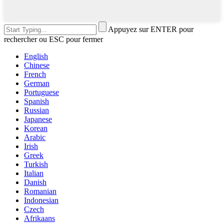
Appuyez sur ENTER pour
rechercher ou ESC pour fermer
English
Chinese
French
German
Portuguese
Spanish
Russian
Japanese
Korean
Arabic
Irish
Greek
Turkish
Italian
Danish
Romanian
Indonesian
Czech
Afrikaans