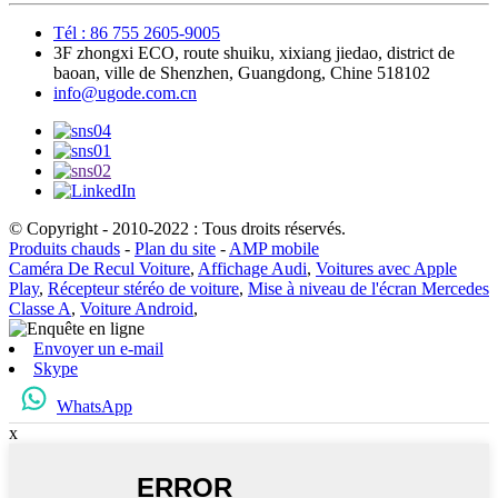
Tél : 86 755 2605-9005
3F zhongxi ECO, route shuiku, xixiang jiedao, district de
baoan, ville de Shenzhen, Guangdong, Chine 518102
info@ugode.com.cn
© Copyright - 2010-2022 : Tous droits réservés.
Produits chauds
-
Plan du site
-
AMP mobile
Caméra De Recul Voiture
,
Affichage Audi
,
Voitures avec Apple
Play
,
Récepteur stéréo de voiture
,
Mise à niveau de l'écran Mercedes
Classe A
,
Voiture Android
,
Envoyer un e-mail
Skype
WhatsApp
x