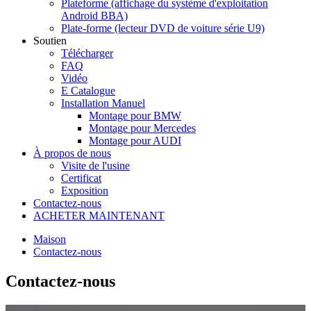
Plateforme (affichage du système d'exploitation
Android BBA)
Plate-forme (lecteur DVD de voiture série U9)
Soutien
Télécharger
FAQ
Vidéo
E Catalogue
Installation Manuel
Montage pour BMW
Montage pour Mercedes
Montage pour AUDI
À propos de nous
Visite de l'usine
Certificat
Exposition
Contactez-nous
ACHETER MAINTENANT
Maison
Contactez-nous
Contactez-nous