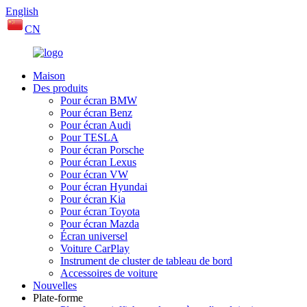
English
CN
Maison
Des produits
Pour écran BMW
Pour écran Benz
Pour écran Audi
Pour TESLA
Pour écran Porsche
Pour écran Lexus
Pour écran VW
Pour écran Hyundai
Pour écran Kia
Pour écran Toyota
Pour écran Mazda
Écran universel
Voiture CarPlay
Instrument de cluster de tableau de bord
Accessoires de voiture
Nouvelles
Plate-forme